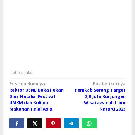
oleh
Redaksi
Navigasi
Pos sebelumnya
Pos berikutnya
Rektor USNB Buka Pekan
Pemkab Serang Target
pos
Dies Natalis, Festival
2,9 Juta Kunjungan
UMKM dan Kuliner
Wisatawan di Libur
Makanan Halal Asia
Nataru 2025