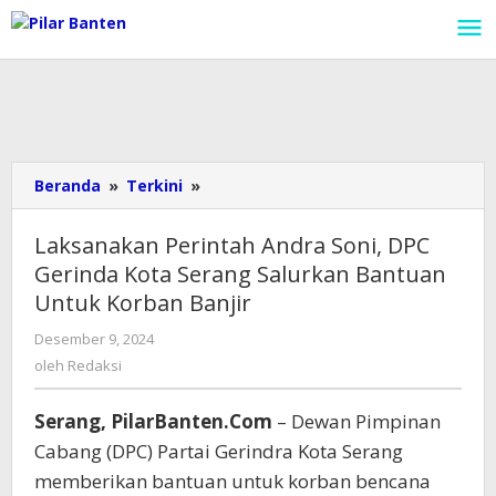
Lewati
ke
konten
Beranda
»
Terkini
»
Laksanakan
Perintah
Andra
Laksanakan Perintah Andra Soni, DPC
Soni,
Gerinda Kota Serang Salurkan Bantuan
DPC
Untuk Korban Banjir
Gerinda
Kota
Desember 9, 2024
oleh
Serang
Redaksi
oleh
Redaksi
Salurkan
Bantuan
Untuk
Serang, PilarBanten.Com
– Dewan Pimpinan
Korban
Cabang (DPC) Partai Gerindra Kota Serang
Banjir
memberikan bantuan untuk korban bencana