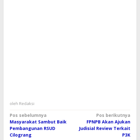
oleh
Redaksi
Navigasi
Pos sebelumnya
Pos berikutnya
Masyarakat Sambut Baik
FPNPB Akan Ajukan
pos
Pembangunan RSUD
Judisial Review Terkait
Cilograng
P3K