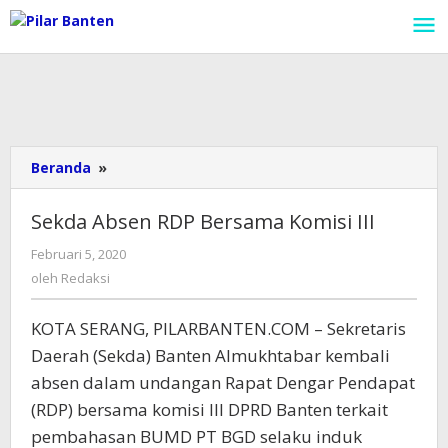
Lewati
ke
konten
Beranda
»
Sekda
Absen
RDP
Sekda Absen RDP Bersama Komisi III
Bersama
Komisi
Februari 5, 2020
oleh
III
Redaksi
oleh
Redaksi
KOTA SERANG, PILARBANTEN.COM – Sekretaris
Daerah (Sekda) Banten Almukhtabar kembali
absen dalam undangan Rapat Dengar Pendapat
(RDP) bersama komisi III DPRD Banten terkait
pembahasan BUMD PT BGD selaku induk