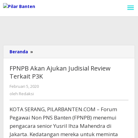
Lewati
ke
konten
Beranda
»
FPNPB
Akan
Ajukan
FPNPB Akan Ajukan Judisial Review
Judisial
Terkait P3K
Review
Terkait
Februari 5, 2020
oleh
P3K
Redaksi
oleh
Redaksi
KOTA SERANG, PILARBANTEN.COM – Forum
Pegawai Non PNS Banten (FPNPB) menemui
pengacara senior Yusril Ihza Mahendra di
Jakarta. Kedatangan mereka untuk meminta