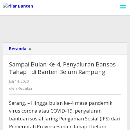
Lewati
ke
konten
Beranda
»
Sampai
Bulan
Ke-
Sampai Bulan Ke-4, Penyaluran Bansos
4,
Tahap I di Banten Belum Rampung
Penyaluran
Bansos
Juli 14, 2020
oleh
Tahap
Redaksi
oleh
Redaksi
I
di
Serang, – Hingga bulan ke-4 masa pandemik
Banten
Belum
virus corona atau COVID-19, penyaluran
Rampung
bantuan sosial Jaring Pengaman Sosial (JPS) dari
Pemerintah Provinsi Banten tahap I belum