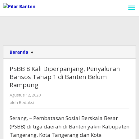
Lewati
ke
konten
Beranda
»
PSBB
8
Kali
PSBB 8 Kali Diperpanjang, Penyaluran
Diperpanjang,
Bansos Tahap 1 di Banten Belum
Penyaluran
Rampung
Bansos
Tahap
Agustus 12, 2020
oleh
1
Redaksi
oleh
Redaksi
di
Banten
Belum
Serang, – Pembatasan Sosial Berskala Besar
Rampung
(PSBB) di tiga daerah di Banten yakni Kabupaten
Tangerang, Kota Tangerang dan Kota