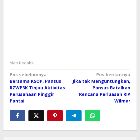
oleh
Redaksi
Navigasi
Pos sebelumnya
Pos berikutnya
Bersama KSOP, Pansus
Jika tak Menguntungkan,
pos
RZWP3K Tinjau Aktivitas
Pansus Batalkan
Perusahaan Pinggir
Rencana Perluasan RIP
Pantai
Wilmar