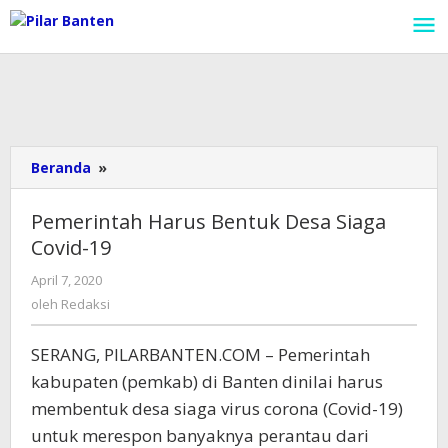
Lewati
ke
konten
Beranda
»
Pemerintah
Harus
Bentuk
Pemerintah Harus Bentuk Desa Siaga
Desa
Covid-19
Siaga
Covid-
April 7, 2020
oleh
19
Redaksi
oleh
Redaksi
SERANG, PILARBANTEN.COM – Pemerintah
kabupaten (pemkab) di Banten dinilai harus
membentuk desa siaga virus corona (Covid-19)
untuk merespon banyaknya perantau dari