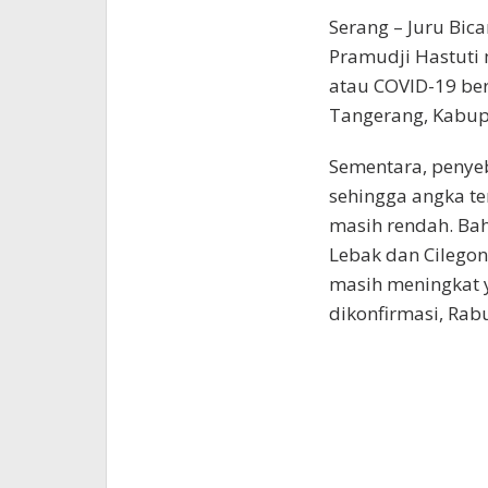
Serang – Juru Bic
Pramudji Hastuti 
atau COVID-19 ber
Tangerang, Kabup
Sementara, penyeb
sehingga angka ter
masih rendah. Ba
Lebak dan Cilego
masih meningkat y
dikonfirmasi, Rabu