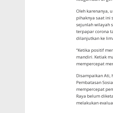
Oleh karenanya, 
pihaknya saat ini 
sejunlah wilayah 
terpapar corona t
dilanjutkan ke lim
“Ketika positif me
mandiri. Ketiak m
mempercepat memu
Disampaikan Ati, h
Pembatasan Sosial
mempercepat pemu
Raya belum diketah
melakukan evaluas