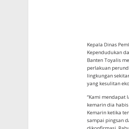
Kepala Dinas Pem
Kependudukan dan
Banten Toyalis m
perlakuan perundu
lingkungan sekita
yang kesulitan ek
“Kami mendapat la
kemarin dia habis
Kemarin ketika te
sampai pingsan dan
dikonfirmasi, Rabu