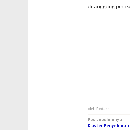
ditanggung pemko
oleh
Redaksi
Navigasi
Pos sebelumnya
Klaster Penyebaran 
pos