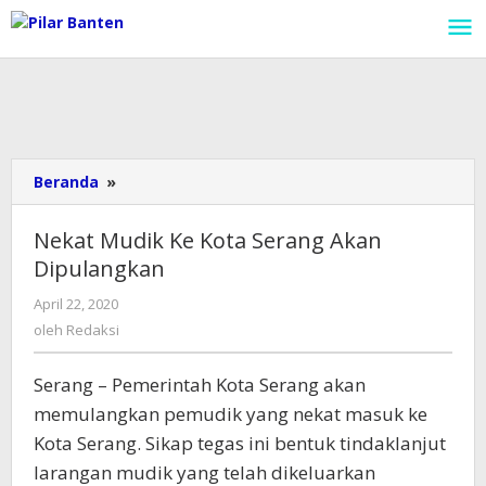
Lewati
ke
konten
Beranda
»
Nekat
Mudik
Ke
Nekat Mudik Ke Kota Serang Akan
Kota
Dipulangkan
Serang
Akan
April 22, 2020
oleh
Dipulangkan
Redaksi
oleh
Redaksi
Serang – Pemerintah Kota Serang akan
memulangkan pemudik yang nekat masuk ke
Kota Serang. Sikap tegas ini bentuk tindaklanjut
larangan mudik yang telah dikeluarkan