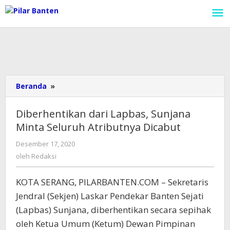
Lewati
ke
konten
Beranda
»
Diberhentikan
dari
Lapbas,
Diberhentikan dari Lapbas, Sunjana
Sunjana
Minta Seluruh Atributnya Dicabut
Minta
Seluruh
Desember 17, 2020
oleh
Atributnya
Redaksi
oleh
Redaksi
Dicabut
KOTA SERANG, PILARBANTEN.COM – Sekretaris
Jendral (Sekjen) Laskar Pendekar Banten Sejati
(Lapbas) Sunjana, diberhentikan secara sepihak
oleh Ketua Umum (Ketum) Dewan Pimpinan