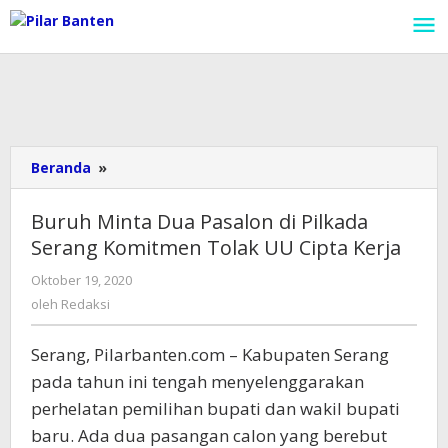
Lewati
ke
konten
Beranda
»
Buruh
Minta
Dua
Buruh Minta Dua Pasalon di Pilkada
Pasalon
Serang Komitmen Tolak UU Cipta Kerja
di
Pilkada
Oktober 19, 2020
oleh
Serang
Redaksi
oleh
Redaksi
Komitmen
Tolak
Serang, Pilarbanten.com – Kabupaten Serang
UU
Cipta
pada tahun ini tengah menyelenggarakan
Kerja
perhelatan pemilihan bupati dan wakil bupati
baru. Ada dua pasangan calon yang berebut