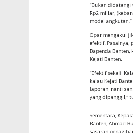
“Bukan didatangi 
Rp2 miliar, (keba
model angkutan,”
Opar mengakui jik
efektif. Pasalnya,
Bapenda Banten, k
Kejati Banten.
“Efektif sekali. K
kalau Kejati Bant
laporan, nanti sa
yang dipanggil,” t
Sementara, Kepal
Banten, Ahmad Bu
sasaran penagihan