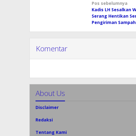
Navigasi
Pos sebelumnya
Kadis LH Sesalkan W
pos
Serang Hentikan S
Pengiriman Sampah
Komentar
About Us
Disclaimer
Redaksi
Tentang Kami