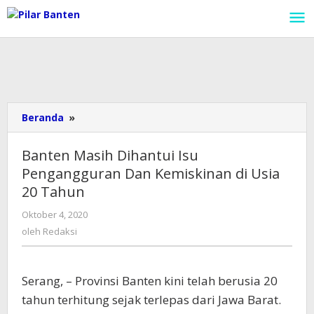
Lewati
ke
konten
Beranda
»
Banten
Masih
Dihantui
Banten Masih Dihantui Isu
Isu
Pengangguran Dan Kemiskinan di Usia
Pengangguran
20 Tahun
Dan
Kemiskinan
Oktober 4, 2020
oleh
di
Redaksi
oleh
Redaksi
Usia
20
Tahun
Serang, – Provinsi Banten kini telah berusia 20
tahun terhitung sejak terlepas dari Jawa Barat.