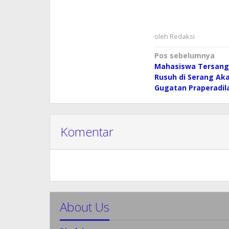
oleh
Redaksi
Navigasi
Pos sebelumnya
Mahasiswa Tersan
pos
Rusuh di Serang Ak
Gugatan Praperadil
Komentar
About Us