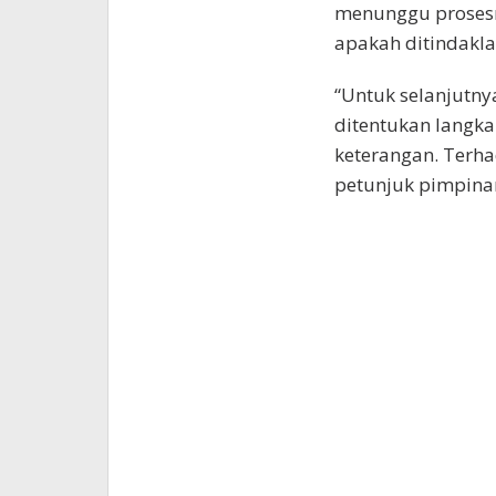
menunggu prosesn
apakah ditindaklan
“Untuk selanjutnya
ditentukan langk
keterangan. Terhad
petunjuk pimpinan