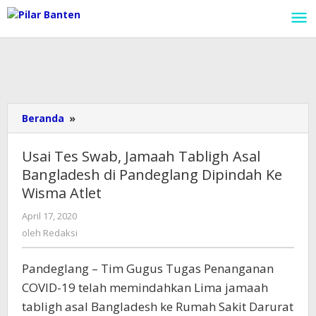
Lewati
ke
konten
Beranda
»
Usai
Tes
Swab,
Usai Tes Swab, Jamaah Tabligh Asal
Jamaah
Bangladesh di Pandeglang Dipindah Ke
Tabligh
Wisma Atlet
Asal
Bangladesh
April 17, 2020
oleh
di
Redaksi
oleh
Redaksi
Pandeglang
Dipindah
Ke
Pandeglang – Tim Gugus Tugas Penanganan
Wisma
COVID-19 telah memindahkan Lima jamaah
Atlet
tabligh asal Bangladesh ke Rumah Sakit Darurat