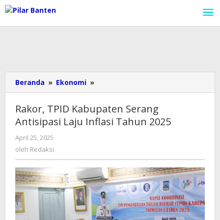
Lewati
ke
konten
Beranda
»
Ekonomi
»
Rakor,
TPID
Kabupaten
Rakor, TPID Kabupaten Serang
Serang
Antisipasi Laju Inflasi Tahun 2025
Antisipasi
Laju
April 25, 2025
oleh
Inflasi
Redaksi
oleh
Redaksi
Tahun
2025