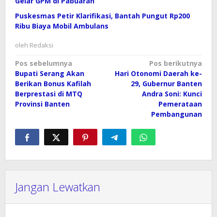
Gelar GPM di Pabuaran
Puskesmas Petir Klarifikasi, Bantah Pungut Rp200
Ribu Biaya Mobil Ambulans
oleh
Redaksi
Navigasi
Pos sebelumnya
Pos berikutnya
Bupati Serang Akan
Hari Otonomi Daerah ke-
pos
Berikan Bonus Kafilah
29, Gubernur Banten
Berprestasi di MTQ
Andra Soni: Kunci
Provinsi Banten
Pemerataan
Pembangunan
Jangan Lewatkan