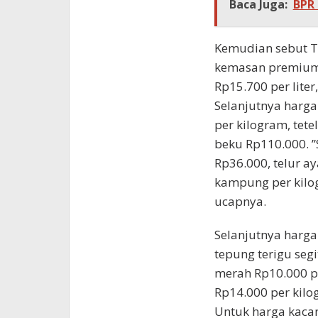
Baca Juga:
BPR
Kemudian sebut T
kemasan premium R
Rp15.700 per liter
Selanjutnya harga
per kilogram, tete
beku Rp110.000. ”
Rp36.000, telur a
kampung per kilog
ucapnya.
Selanjutnya harga
tepung terigu segi
merah Rp10.000 pe
Rp14.000 per kilo
Untuk harga kacan