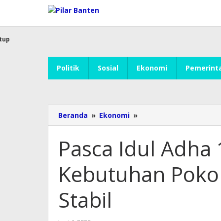
Lewati
ke
konten
tup
Politik
Sosial
Ekonomi
Pemerint
Beranda
»
Ekonomi
»
Pasca
Idul
Adha
Pasca Idul Adha
1447
H,
Kebutuhan Pokok
Harga
Kebutuhan
Pokok
Stabil
di
Kabupaten
Serang