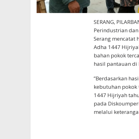
SERANG, PILARBA
Perindustrian da
Serang mencatat h
Adha 1447 Hijriya
bahan pokok terca
hasil pantauan di
”Berdasarkan hasi
kebutuhan pokok t
1447 Hijriyah tah
pada Diskoumperi
melalui keterangan