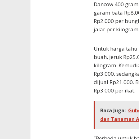
Dancow 400 gram 
garam bata Rp8.0
Rp2.000 per bungk
jalar per kilogram
Untuk harga tahu 
buah, jeruk Rp25.
kilogram. Kemudia
Rp3.000, sedangk
dijual Rp21.000. 
Rp3.000 per ikat.
Baca Juga:
Gube
dan Tanaman Ai
”Berbeda untuk ha