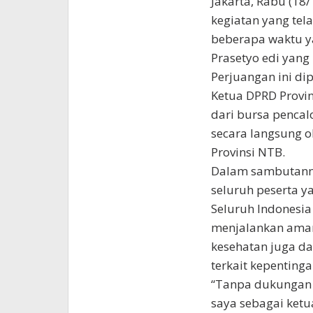
Jakarta, Rabu (18
kegiatan yang tel
beberapa waktu ya
Prasetyo edi yang
Perjuangan ini dip
Ketua DPRD Provi
dari bursa pencal
secara langsung o
Provinsi NTB.
Dalam sambutann
seluruh peserta y
Seluruh Indonesi
menjalankan aman
kesehatan juga d
terkait kepentin
“Tanpa dukungan 
saya sebagai ket