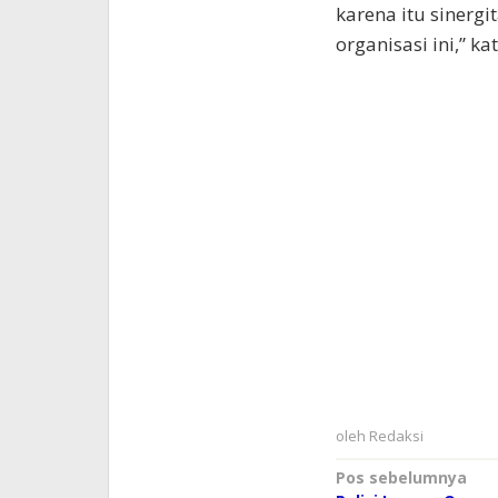
karena itu sinerg
organisasi ini,” ka
oleh
Redaksi
Navigasi
Pos sebelumnya