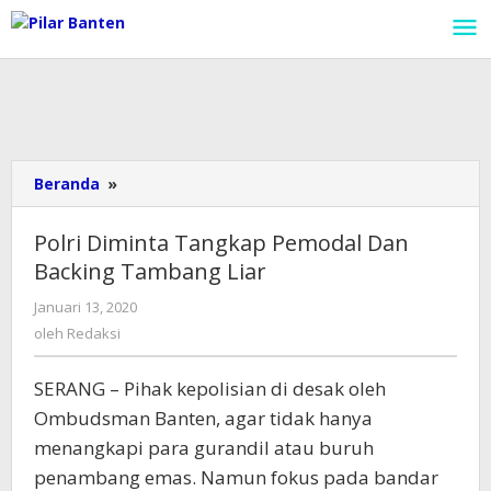
Lewati
ke
konten
Beranda
»
Polri
Diminta
Tangkap
Polri Diminta Tangkap Pemodal Dan
Pemodal
Backing Tambang Liar
Dan
Backing
Januari 13, 2020
oleh
Tambang
Redaksi
oleh
Redaksi
Liar
SERANG – Pihak kepolisian di desak oleh
Ombudsman Banten, agar tidak hanya
menangkapi para gurandil atau buruh
penambang emas. Namun fokus pada bandar