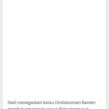
Dedi menegaskan kalau Ombdusman Banten
mendukung penuh upaya Polri mengusut