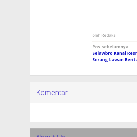
oleh
Redaksi
Navigasi
Pos sebelumnya
Selawbro Kanal Res
pos
Serang Lawan Berit
Komentar