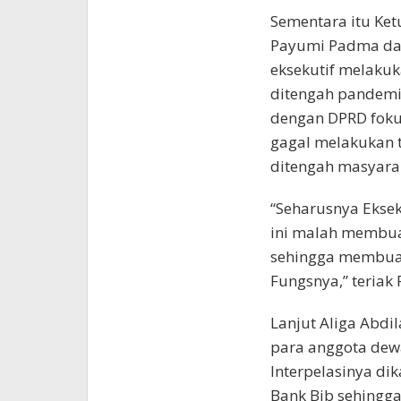
Sementara itu Ke
Payumi Padma dal
eksekutif melak
ditengah pandemi
dengan DPRD foku
gagal melakukan 
ditengah masyara
“Seharusnya Eksek
ini malah membua
sehingga membuat
Fungsnya,” teriak F
Lanjut Aliga Ab
para anggota dew
Interpelasinya di
Bank Bjb sehingg