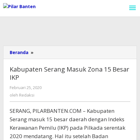
Lewati
ke
konten
Beranda
»
Kabupaten
Serang
Masuk
Kabupaten Serang Masuk Zona 15 Besar
Zona
IKP
15
Besar
Februari 25, 2020
oleh
IKP
Redaksi
oleh
Redaksi
SERANG, PILARBANTEN.COM – Kabupaten
Serang masuk 15 besar daerah dengan Indeks
Kerawanan Pemilu (IKP) pada Pilkada serentak
2020 mendatang. Hal itu setelah Badan