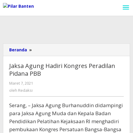
Lewati
ke
konten
Beranda
»
Jaksa
Agung
Hadiri
Jaksa Agung Hadiri Kongres Peradilan
Kongres
Pidana PBB
Peradilan
Pidana
Maret 7, 2021
oleh
PBB
Redaksi
oleh
Redaksi
Serang, – Jaksa Agung Burhanuddin didampingi
para Jaksa Agung Muda dan Kepala Badan
Pendidikan Pelatihan Kejaksaan RI menghadiri
pembukaan Kongres Persatuan Bangsa-Bangsa