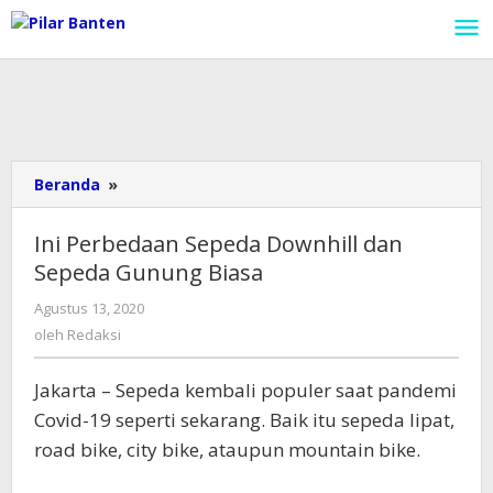
Lewati
ke
konten
Beranda
»
Ini
Perbedaan
Sepeda
Ini Perbedaan Sepeda Downhill dan
Downhill
Sepeda Gunung Biasa
dan
Sepeda
Agustus 13, 2020
oleh
Gunung
Redaksi
oleh
Redaksi
Biasa
Jakarta – Sepeda kembali populer saat pandemi
Covid-19 seperti sekarang. Baik itu sepeda lipat,
road bike, city bike, ataupun mountain bike.