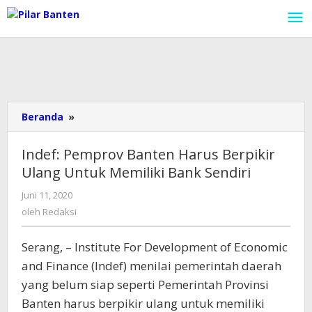
Lewati
ke
konten
Beranda
»
Indef:
Pemprov
Banten
Indef: Pemprov Banten Harus Berpikir
Harus
Ulang Untuk Memiliki Bank Sendiri
Berpikir
Ulang
Juni 11, 2020
oleh
Untuk
Redaksi
oleh
Redaksi
Memiliki
Bank
Serang, – Institute For Development of Economic
Sendiri
and Finance (Indef) menilai pemerintah daerah
yang belum siap seperti Pemerintah Provinsi
Banten harus berpikir ulang untuk memiliki