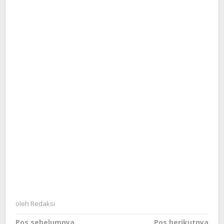
oleh
Redaksi
Pos sebelumnya
Pos berikutnya