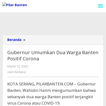
Lewati
ke
konten
Beranda
»
Gubernur
Umumkan
Dua
Gubernur Umumkan Dua Warga Banten
Warga
Positif Corona
Banten
Positif
Maret 12, 2020
oleh
Corona
Redaksi
oleh
Redaksi
KOTA SERANG, PILARBANTEN.COM – Gubernur
Banten, Wahidin Halim mengumumkan bahwa
sebanyak dua warga Banten positif terjangkit
virus Corona atau COVID-19.