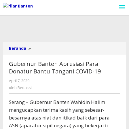
Lewati
ke
konten
Beranda
»
Gubernur
Banten
Apresiasi
Gubernur Banten Apresiasi Para
Para
Donatur Bantu Tangani COVID-19
Donatur
Bantu
April 7, 2020
oleh
Tangani
Redaksi
oleh
Redaksi
COVID-
19
Serang – Gubernur Banten Wahidin Halim
mengucapkan terima kasih yang sebesar-
besarnya atas niat dan itikad baik dari para
ASN (aparatur sipil negara) yang bekerja di