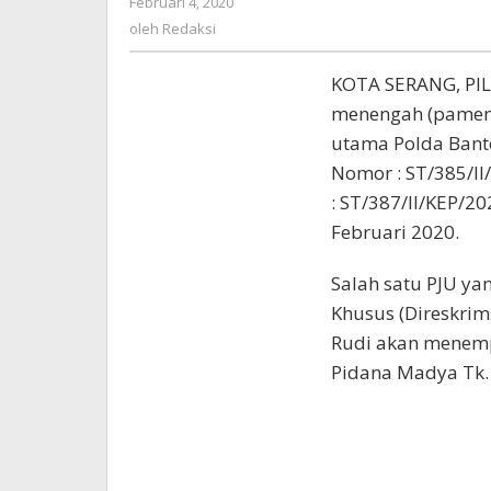
Februari 4, 2020
oleh
Redaksi
oleh
Redaksi
KOTA SERANG, PI
menengah (pamen)
utama Polda Bante
Nomor : ST/385/II
: ST/387/II/KEP/20
Februari 2020.
Salah satu PJU yan
Khusus (Direskrim
Rudi akan menemp
Pidana Madya Tk. I