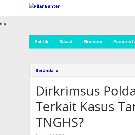
Lewati
ke
konten
tup
Politik
Sosial
Ekonomi
Pemerint
Beranda
»
Dirkrimsus
Polda
Banten
Dirkrimsus Polda
Diganti,
Terkait
Terkait Kasus Ta
Kasus
Tambang
Ilegal
TNGHS?
di
TNGHS?