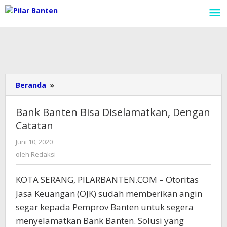
Lewati
ke
konten
Beranda
»
Bank
Banten
Bisa
Bank Banten Bisa Diselamatkan, Dengan
Diselamatkan,
Catatan
Dengan
Catatan
Juni 10, 2020
oleh
Redaksi
oleh
Redaksi
KOTA SERANG, PILARBANTEN.COM – Otoritas
Jasa Keuangan (OJK) sudah memberikan angin
segar kepada Pemprov Banten untuk segera
menyelamatkan Bank Banten. Solusi yang