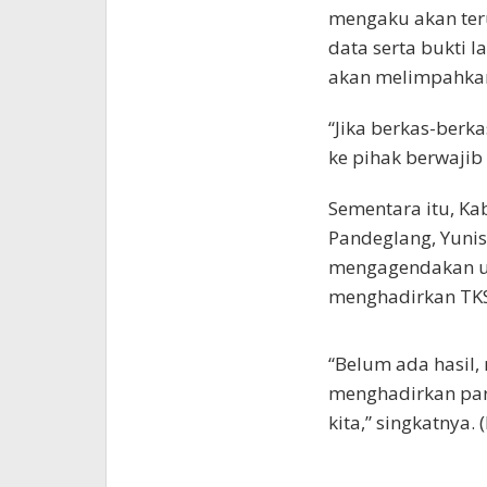
mengaku akan te
data serta bukti 
akan melimpahkan
“Jika berkas-berk
ke pihak berwajib
Sementara itu, K
Pandeglang, Yuni
mengagendakan ul
menghadirkan TK
“Belum ada hasil,
menghadirkan para
kita,” singkatnya. 