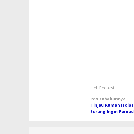
oleh
Redaksi
Navigasi
Pos sebelumnya
Tinjau Rumah Isolasi
pos
Serang Ingin Pemud