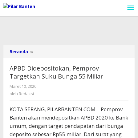
Lewati
ke
konten
Beranda
»
APBD
Didepositokan,
Pemprov
APBD Didepositokan, Pemprov
Targetkan
Targetkan Suku Bunga 55 Miliar
Suku
Bunga
Maret 10, 2020
oleh
55
Redaksi
oleh
Redaksi
Miliar
KOTA SERANG, PILARBANTEN.COM – Pemprov
Banten akan mendepositkan APBD 2020 ke Bank
umum, dengan target pendapatan dari bunga
deposito sebesar Rp55 miliar. Dari surat yang