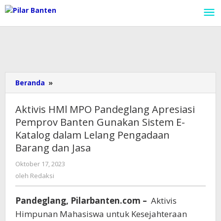
Lewati
ke
konten
Beranda
»
Aktivis
HMl
MPO
Aktivis HMl MPO Pandeglang Apresiasi
Pandeglang
Pemprov Banten Gunakan Sistem E-
Apresiasi
Katalog dalam Lelang Pengadaan
Pemprov
Banten
Barang dan Jasa
Gunakan
Oktober 17, 2023
oleh
Sistem
Redaksi
oleh
Redaksi
E-
Katalog
dalam
Pandeglang, Pilarbanten.com –
Aktivis
Lelang
Himpunan Mahasiswa untuk Kesejahteraan
Pengadaan