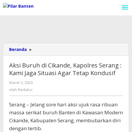
Lewati
ke
konten
Beranda
»
Aksi
Buruh
di
Aksi Buruh di Cikande, Kapolres Serang :
Cikande,
Kami Jaga Situasi Agar Tetap Kondusif
Kapolres
Serang
Maret 3, 2020
oleh
:
Redaksi
oleh
Redaksi
Kami
Jaga
Serang – Jelang sore hari aksi ujuk rasa ribuan
Situasi
Agar
massa serikat buruh Banten di Kawasan Modern
Tetap
Cikande, Kabupaten Serang, membubarkan diri
Kondusif
dengan tertib.