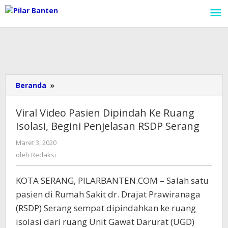
Lewati
ke
konten
Beranda
»
Viral
Video
Pasien
Viral Video Pasien Dipindah Ke Ruang
Dipindah
Isolasi, Begini Penjelasan RSDP Serang
Ke
Ruang
Maret 3, 2020
oleh
Isolasi,
Redaksi
oleh
Redaksi
Begini
Penjelasan
KOTA SERANG, PILARBANTEN.COM – Salah satu
RSDP
Serang
pasien di Rumah Sakit dr. Drajat Prawiranaga
(RSDP) Serang sempat dipindahkan ke ruang
isolasi dari ruang Unit Gawat Darurat (UGD)