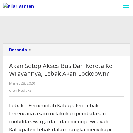
Lewati
ke
konten
Beranda
»
Akan
Setop
Akses
Akan Setop Akses Bus Dan Kereta Ke
Bus
Wilayahnya, Lebak Akan Lockdown?
Dan
Kereta
Maret 28, 2020
oleh
Ke
Redaksi
oleh
Redaksi
Wilayahnya,
Lebak
Lebak – Pemerintah Kabupaten Lebak
Akan
Lockdown?
berencana akan melakukan pembatasan
mobilitas warga dari dan menuju wilayah
Kabupaten Lebak dalam rangka menyikapi