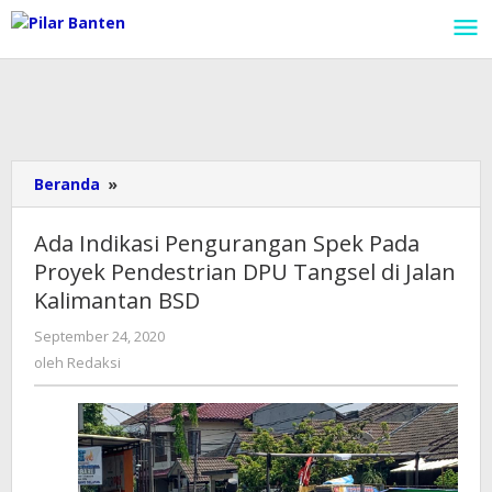
Lewati
ke
konten
Beranda
»
Ada
Indikasi
Pengurangan
Ada Indikasi Pengurangan Spek Pada
Spek
Proyek Pendestrian DPU Tangsel di Jalan
Pada
Kalimantan BSD
Proyek
Pendestrian
September 24, 2020
oleh
DPU
Redaksi
oleh
Redaksi
Tangsel
di
Jalan
Kalimantan
BSD