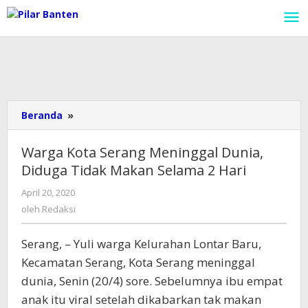
Lewati
ke
konten
Beranda
»
Warga
Kota
Serang
Warga Kota Serang Meninggal Dunia,
Meninggal
Diduga Tidak Makan Selama 2 Hari
Dunia,
Diduga
April 20, 2020
oleh
Tidak
Redaksi
oleh
Redaksi
Makan
Selama
Serang, – Yuli warga Kelurahan Lontar Baru,
2
Hari
Kecamatan Serang, Kota Serang meninggal
dunia, Senin (20/4) sore. Sebelumnya ibu empat
anak itu viral setelah dikabarkan tak makan