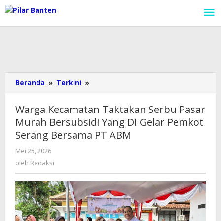
Lewati
ke
konten
Beranda
»
Terkini
»
Warga
Kecamatan
Taktakan
Warga Kecamatan Taktakan Serbu Pasar
Serbu
Murah Bersubsidi Yang DI Gelar Pemkot
Pasar
Serang Bersama PT ABM
Murah
Bersubsidi
Mei 25, 2026
oleh
Yang
Redaksi
oleh
Redaksi
DI
Gelar
Pemkot
Serang
Bersama
PT