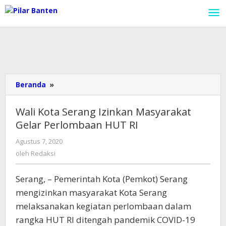
Lewati
ke
konten
Beranda
»
Wali
Kota
Serang
Wali Kota Serang Izinkan Masyarakat
Izinkan
Gelar Perlombaan HUT RI
Masyarakat
Gelar
Agustus 7, 2020
oleh
Perlombaan
Redaksi
oleh
Redaksi
HUT
RI
Serang, – Pemerintah Kota (Pemkot) Serang
mengizinkan masyarakat Kota Serang
melaksanakan kegiatan perlombaan dalam
rangka HUT RI ditengah pandemik COVID-19