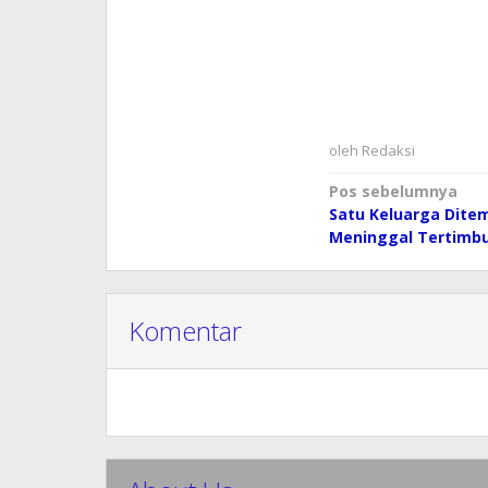
oleh
Redaksi
Navigasi
Pos sebelumnya
Satu Keluarga Dite
pos
Meninggal Tertimb
Komentar