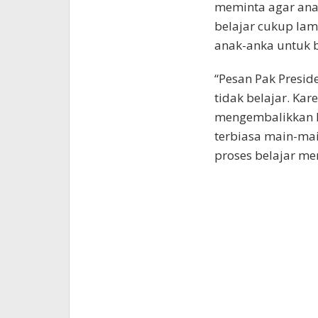
meminta agar anak
belajar cukup la
anak-anka untuk b
“Pesan Pak Presid
tidak belajar. Kar
mengembalikkan k
terbiasa main-mai
proses belajar me