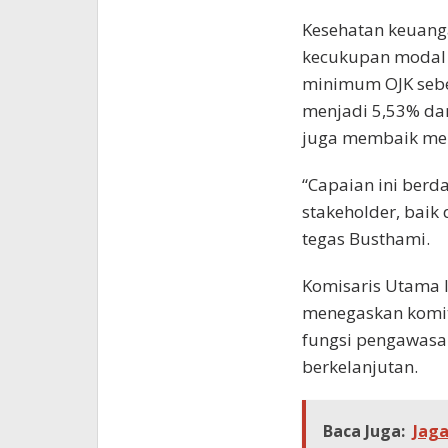
Kesehatan keuang
kecukupan modal (
minimum OJK sebes
menjadi 5,53% dar
juga membaik men
“Capaian ini berd
stakeholder, baik
tegas Busthami.
Komisaris Utama 
menegaskan komi
fungsi pengawasan
berkelanjutan.
Baca Juga:
Jaga