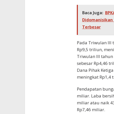
Baca Juga:
BPKA
Didomanisikan 
Terbesar
Pada Triwulan III
Rp9,5 triliun, me
Triwulan III tahun
sebesar Rp4,46 tri
Dana Pihak Ketiga
meningkat Rp1,4 t
Pendapatan bunga
miliar. Laba bers
miliar atau naik 4
Rp7,46 miliar.