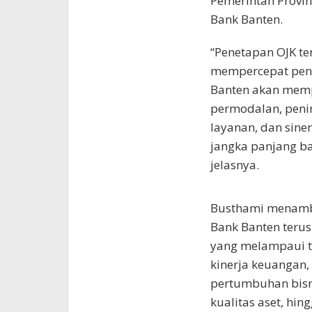
Pemerintah Provin
Bank Banten.
“Penetapan OJK t
mempercepat peng
Banten akan memp
permodalan, penin
layanan, dan sine
jangka panjang ba
jelasnya.
Busthami menamba
Bank Banten terus
yang melampaui t
kinerja keuangan, 
pertumbuhan bisn
kualitas aset, hing