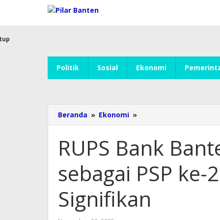
Lewati
ke
konten
tup
Politik
Sosial
Ekonomi
Pemerint
Beranda
»
Ekonomi
»
RUPS
Bank
Banten
RUPS Bank Bante
Sahkan
Bank
sebagai PSP ke-
Jatim
sebagai
PSP
Signifikan
ke-
2,
Kinerja