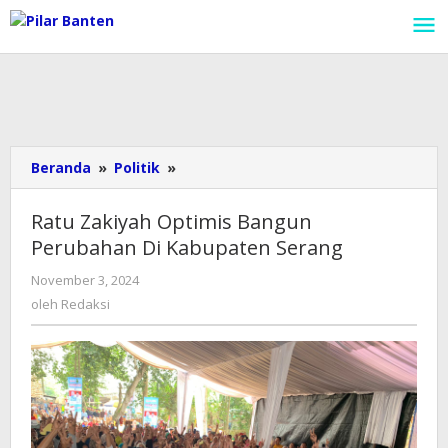
Lewati
ke
konten
Beranda
»
Politik
»
Ratu
Zakiyah
Optimis
Ratu Zakiyah Optimis Bangun
Bangun
Perubahan Di Kabupaten Serang
Perubahan
Di
November 3, 2024
oleh
Kabupaten
Redaksi
oleh
Redaksi
Serang