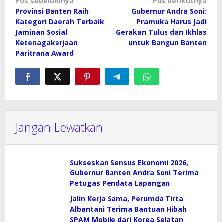
Navigasi
Pos sebelumnya
Pos berikutnya
Provinsi Banten Raih
Gubernur Andra Soni:
pos
Kategori Daerah Terbaik
Pramuka Harus Jadi
Jaminan Sosial
Gerakan Tulus dan Ikhlas
Ketenagakerjaan
untuk Bangun Banten
Paritrana Award
Jangan Lewatkan
Sukseskan Sensus Ekonomi 2026,
Gubernur Banten Andra Soni Terima
Petugas Pendata Lapangan
Jalin Kerja Sama, Perumda Tirta
Albantani Terima Bantuan Hibah
SPAM Mobile dari Korea Selatan