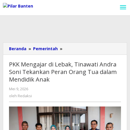
Lewati
ke
konten
Beranda
»
Pemerintah
»
PKK
Mengajar
di
PKK Mengajar di Lebak, Tinawati Andra
Lebak,
Soni Tekankan Peran Orang Tua dalam
Tinawati
Mendidik Anak
Andra
Soni
Mei 9, 2026
oleh
Tekankan
Redaksi
oleh
Redaksi
Peran
Orang
Tua
dalam
Mendidik
Anak