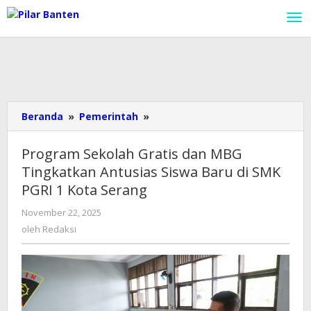
Lewati
ke
konten
Beranda
»
Pemerintah
»
Program
Sekolah
Gratis
Program Sekolah Gratis dan MBG
dan
Tingkatkan Antusias Siswa Baru di SMK
MBG
PGRI 1 Kota Serang
Tingkatkan
Antusias
November 22, 2025
oleh
Siswa
Redaksi
oleh
Redaksi
Baru
di
SMK
PGRI
1
Kota