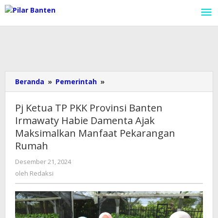
Lewati
ke
konten
Beranda
»
Pemerintah
»
Pj
Ketua
TP
Pj Ketua TP PKK Provinsi Banten
PKK
Irmawaty Habie Damenta Ajak
Provinsi
Maksimalkan Manfaat Pekarangan
Banten
Irmawaty
Rumah
Habie
Desember 21, 2024
oleh
Damenta
Redaksi
oleh
Redaksi
Ajak
Maksimalkan
Manfaat
Pekarangan
Rumah