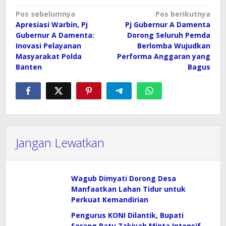
Navigasi
Pos sebelumnya
Pos berikutnya
Apresiasi Warbin, Pj
Pj Gubernur A Damenta
pos
Gubernur A Damenta:
Dorong Seluruh Pemda
Inovasi Pelayanan
Berlomba Wujudkan
Masyarakat Polda
Performa Anggaran yang
Banten
Bagus
Jangan Lewatkan
Wagub Dimyati Dorong Desa
Manfaatkan Lahan Tidur untuk
Perkuat Kemandirian
Pengurus KONI Dilantik, Bupati
Serang Ratu Zakiyah Minta Intensif