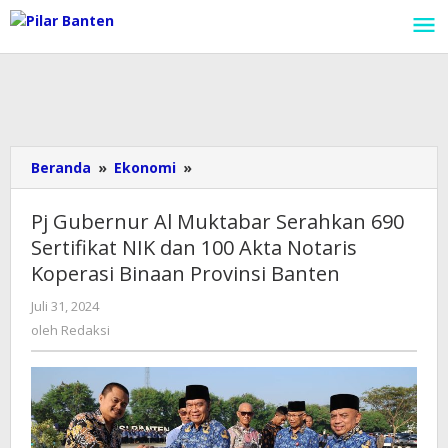
Lewati
ke
konten
Beranda
»
Ekonomi
»
Pj
Gubernur
Al
Pj Gubernur Al Muktabar Serahkan 690
Muktabar
Sertifikat NIK dan 100 Akta Notaris
Serahkan
Koperasi Binaan Provinsi Banten
690
Sertifikat
Juli 31, 2024
oleh
NIK
Redaksi
oleh
Redaksi
dan
100
Akta
Notaris
Koperasi
Binaan