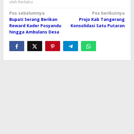
oleh
Redaksi
Navigasi
Pos sebelumnya
Pos berikutnya
Bupati Serang Berikan
Projo Kab Tangerang
pos
Reward Kader Posyandu
Konsolidasi Satu Putaran
hingga Ambulans Desa