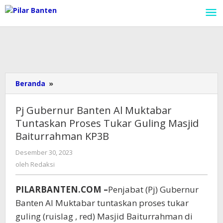
Lewati
ke
konten
Beranda
»
Pj
Gubernur
Banten
Pj Gubernur Banten Al Muktabar
Al
Tuntaskan Proses Tukar Guling Masjid
Muktabar
Baiturrahman KP3B
Tuntaskan
Proses
Desember 30, 2023
oleh
Tukar
Redaksi
oleh
Redaksi
Guling
Masjid
Baiturrahman
PILARBANTEN.COM –
Penjabat (Pj) Gubernur
KP3B
Banten Al Muktabar tuntaskan proses tukar
guling (ruislag , red) Masjid Baiturrahman di