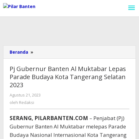
Lewati
ke
konten
Beranda
»
Pj
Gubernur
Banten
Pj Gubernur Banten Al Muktabar Lepas
Al
Parade Budaya Kota Tangerang Selatan
Muktabar
2023
Lepas
Parade
Agustus 21, 2023
oleh
Budaya
Redaksi
oleh
Redaksi
Kota
Tangerang
Selatan
SERANG, PILARBANTEN.COM
– Penjabat (Pj)
2023
Gubernur Banten Al Muktabar melepas Parade
Budaya Nasional Internasional Kota Tangerang