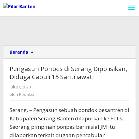
Lewati
ke
konten
Beranda
»
Pengasuh
Ponpes
di
Pengasuh Ponpes di Serang Dipolisikan,
Serang
Diduga Cabuli 15 Santriawati
Dipolisikan,
Diduga
Juli 27, 2020
oleh
Cabuli
Redaksi
oleh
Redaksi
15
Santriawati
Serang, – Pengasuh sebuah pondok pesantren di
Kabupaten Serang Banten dilaporkan ke Polisi.
Seorang pimpinan ponpes berinisial JM itu
dilaporkan terkait dugaan pencabulan