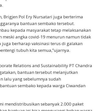
a.
 Brigjen Pol Ery Nursatari juga berterima
enggaranya bantuan sembako tersebut.
bau kepada masyarakat tetap melaksanakan
an meski angka covid-19 menurun namun tidak
a juga berharap vaksinasi terus di galakan
ntengi tubuh kita semua,”ujarnya.
porate Relations and Sustainability PT Chandra
engatakan, bantuan tersebut melanjutkan
n lalu yang sebelumnya sudah
 bantuan sembako kepada warga Ciwandan
ami mendistribusikan sebanyak 2.000 paket
kan bantuan ini bisa mengurangi beban warga