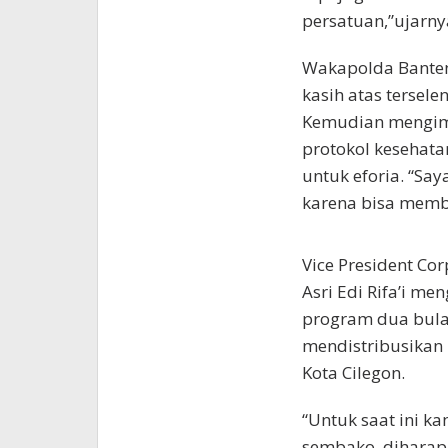
persatuan,”ujarny
Wakapolda Banten,
kasih atas tersel
Kemudian mengim
protokol kesehat
untuk eforia. “Say
karena bisa membe
Vice President Cor
Asri Edi Rifa’i m
program dua bula
mendistribusikan
Kota Cilegon.
“Untuk saat ini k
sembako, diharap