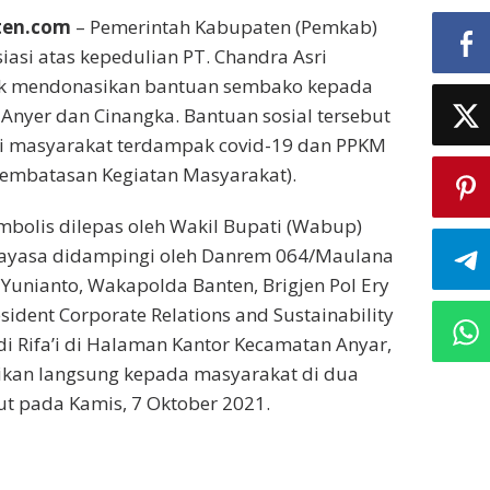
nten.com
– Pemerintah Kabupaten (Pemkab)
asi atas kepedulian PT. Chandra Asri
bk mendonasikan bantuan sembako kepada
nyer dan Cinangka. Bantuan sosial tersebut
i masyarakat terdampak covid-19 dan PPKM
embatasan Kegiatan Masyarakat).
mbolis dilepas oleh Wakil Bupati (Wabup)
rtayasa didampingi oleh Danrem 064/Maulana
 Yunianto, Wakapolda Banten, Brigjen Pol Ery
esident Corporate Relations and Sustainability
di Rifa’i di Halaman Kantor Kecamatan Anyar,
sikan langsung kepada masyarakat di dua
t pada Kamis, 7 Oktober 2021.