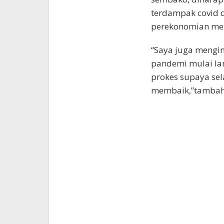
terdampak covid
perekonomian mem
“Saya juga mengi
pandemi mulai lan
prokes supaya sel
membaik,”tambah E