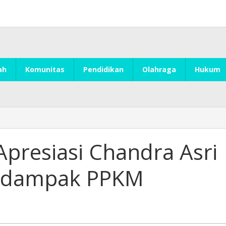
ah
Komunitas
Pendidikan
Olahraga
Hukum
presiasi Chandra Asri
erdampak PPKM