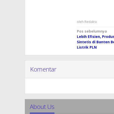
oleh
Redaksi
Navigasi
Pos sebelumnya
Lebih Efisien, Produ
pos
Sintetis di Banten B
Listrik PLN
Komentar
About Us