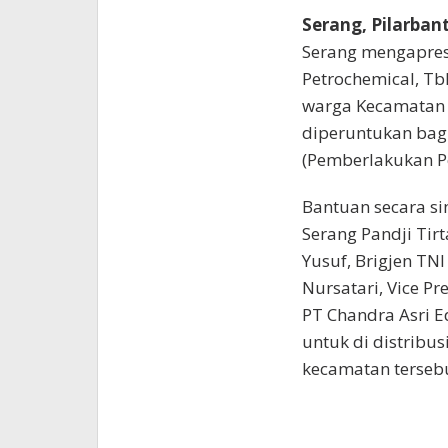
Serang, Pilarba
Serang mengapresi
Petrochemical, T
warga Kecamatan A
diperuntukan bag
(Pemberlakukan P
Bantuan secara si
Serang Pandji Ti
Yusuf, Brigjen TNI
Nursatari, Vice Pr
PT Chandra Asri E
untuk di distribu
kecamatan tersebu