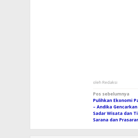
oleh
Redaksi
Navigasi
Pos sebelumnya
Pulihkan Ekonomi P
pos
– Andika Gencarkan 
Sadar Wisata dan T
Sarana dan Prasara