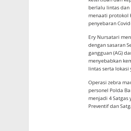
berlalu lintas da
menaati protokol 
penyebaran Covid
Ery Nursatari me
dengan sasaran S
gangguan (AG) da
menyebabkan kema
lintas serta lokas
Operasi zebra ma
personel Polda Ban
menjadi 4 Satgas y
Preventif dan Satg