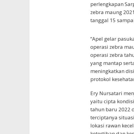
perlengkapan Sar
zebra maung 2021 
tanggal 15 sampa
“Apel gelar pasuk
operasi zebra ma
operasi zebra tah
yang mantap sert
meningkatkan dis
protokol kesehatan
Ery Nursatari men
yaitu cipta kondi
tahun baru 2022 d
terciptanya situas
lokasi rawan kece
ketertiban dan ke